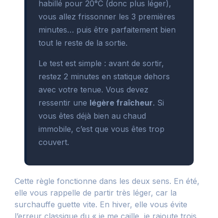
habillé pour 20°C (donc plus léger),
vous allez frissonner les 3 premières
minutes… puis être parfaitement bien
tout le reste de la sortie.
Le test est simple : avant de sortir,
restez 2 minutes en statique dehors
avec votre tenue. Vous devez
ressentir une
légère fraîcheur
. Si
vous êtes déjà bien au chaud
immobile, c’est que vous êtes trop
couvert.
Cette règle fonctionne dans les deux sens. En été,
elle vous rappelle de partir très léger, car la
surchauffe guette vite. En hiver, elle vous évite
l’erreur classique du « je me caille, je rajoute trois