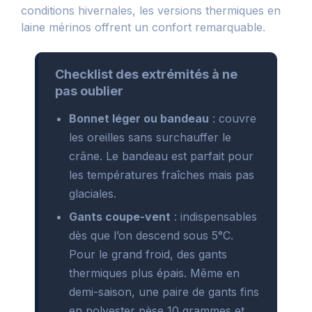
conditions hivernales, les versions thermiques en
laine mérinos offrent un confort remarquable.
Checklist des extrémités à ne
pas oublier
Bonnet léger ou bandeau
: couvre
les oreilles sans surchauffer le
crâne. Le bandeau est parfait pour
les températures fraîches mais pas
glaciales.
Gants coupe-vent
: indispensables
dès que l’on descend sous 5°C.
Pour le grand froid, des gants
thermiques plus épais. Même en
demi-saison, une paire de gants fins
en polyester pèse 10 grammes et