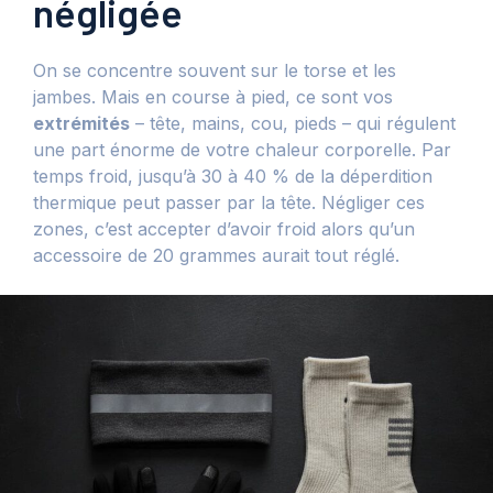
négligée
On se concentre souvent sur le torse et les
jambes. Mais en course à pied, ce sont vos
extrémités
– tête, mains, cou, pieds – qui régulent
une part énorme de votre chaleur corporelle. Par
temps froid, jusqu’à 30 à 40 % de la déperdition
thermique peut passer par la tête. Négliger ces
zones, c’est accepter d’avoir froid alors qu’un
accessoire de 20 grammes aurait tout réglé.