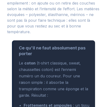
empilement : on ajoute ou on retire des couches
selon la météo et l’intensité de l’effort. Les matières
évoquées – polyester, élasthanne, mérinos – ne
sont pas là pour faire technique : elles sont là
pour que vous restiez au sec et à bonne
température.
Ce qu'il ne faut absolument pas
porter
Le
coton
(t-shirt classique, sweat,
chaussettes coton) est l’ennemi
numéro un du coureur. Pour une
raison simple : il absorbe la
transpiration comme une éponge et la
garde. Résultat :
Frottements et ampoules
: un tissu