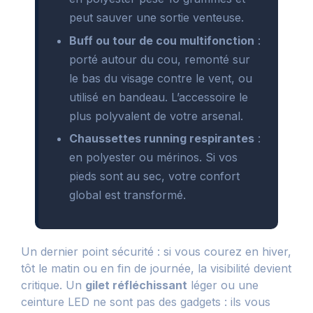
peut sauver une sortie venteuse.
Buff ou tour de cou multifonction
:
porté autour du cou, remonté sur
le bas du visage contre le vent, ou
utilisé en bandeau. L’accessoire le
plus polyvalent de votre arsenal.
Chaussettes running respirantes
:
en polyester ou mérinos. Si vos
pieds sont au sec, votre confort
global est transformé.
Un dernier point sécurité : si vous courez en hiver,
tôt le matin ou en fin de journée, la visibilité devient
critique. Un
gilet réfléchissant
léger ou une
ceinture LED ne sont pas des gadgets : ils vous