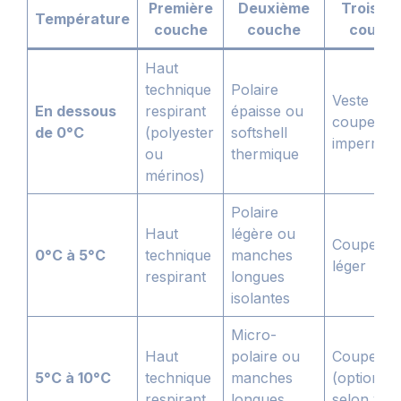
Première
Deuxième
Troisiè
Température
couche
couche
couch
Haut
technique
Polaire
Veste
En dessous
respirant
épaisse ou
coupe-ve
de 0°C
(polyester
softshell
imperméa
ou
thermique
mérinos)
Polaire
Haut
légère ou
Coupe-ve
0°C à 5°C
technique
manches
léger
respirant
longues
isolantes
Micro-
Haut
polaire ou
Coupe-ve
5°C à 10°C
technique
manches
(optionnel
respirant
longues
selon ven