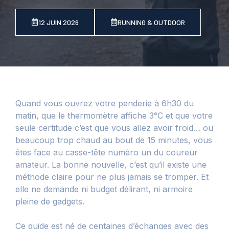
12 JUIN 2026
RUNNING & OUTDOOR
Quand vous ouvrez votre penderie à 6h30 du
matin, que le thermomètre affiche 3°C et que votre
seule certitude c’est que vous allez avoir froid… ou
beaucoup trop chaud au bout de 15 minutes, vous
êtes face au casse-tête numéro un du coureur
amateur. La bonne nouvelle, c’est qu’il existe une
méthode claire pour ne plus jamais se tromper. Et
elle ne demande ni budget délirant, ni armoire
pleine de gadgets.
Ce guide est né de centaines d’échanges avec des