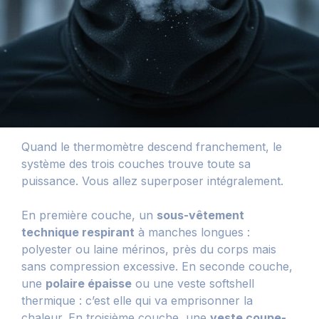
Quand le thermomètre descend franchement, le
système des trois couches trouve toute sa
puissance. Vous allez superposer intégralement.
En première couche, un
sous-vêtement
technique respirant
à manches longues :
polyester ou laine mérinos, près du corps mais
sans compression excessive. En seconde couche,
une
polaire épaisse
ou une veste softshell
thermique : c’est elle qui va emprisonner la
chaleur. En troisième couche, une
veste coupe-