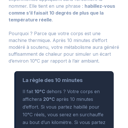
nommer. Elle tient en une phrase :
habillez-vous
comme s’il faisait 10 degrés de plus que la
température réelle
.
Pourquoi ? Parce que votre corps est une
machine thermique. Après 10 minutes d’effort
modéré à soutenu, votre métabolisme aura généré
suffisamment de chaleur pour simuler un écart
d’environ 10°C par rapport à l’air ambiant.
La règle des 10 minutes
Il fait
10°C
dehors ? Votre corps en
affichera
20°C
après 10 minutes
d’effort. Si vous partez habillé pour
10°C réels, vous serez en surchauffe
au bout d’un kilomètre. Si vous partez