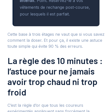
interdit
. Point. Réservez-le à vos
vêtements de rechange post-course,
pour lesquels il est parfait.
Cette base à trois étages ne vaut que si vous savez
comment la doser. Et pour ça, il existe une astuce
toute simple qui évite 90 % des erreurs.
La règle des 10 minutes :
l’astuce pour ne jamais
avoir trop chaud ni trop
froid
C’est la règle d’or que tous les coureurs
expérimentés appliquent sans forcément la