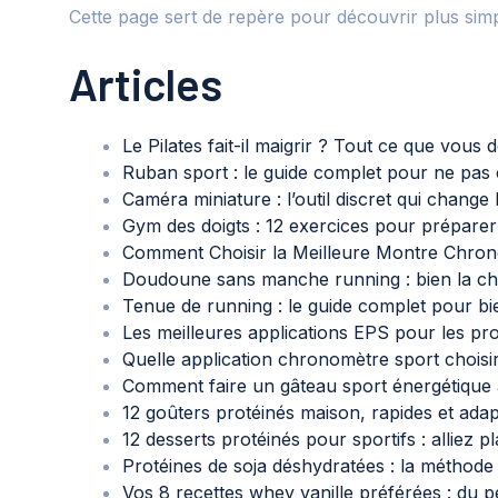
Cette page sert de repère pour découvrir plus simp
Articles
Le Pilates fait-il maigrir ? Tout ce que vou
Ruban sport : le guide complet pour ne pas
Caméra miniature : l’outil discret qui change
Gym des doigts : 12 exercices pour préparer
Comment Choisir la Meilleure Montre Chro
Doudoune sans manche running : bien la ch
Tenue de running : le guide complet pour bi
Les meilleures applications EPS pour les pro
Quelle application chronomètre sport choisi
Comment faire un gâteau sport énergétique a
12 goûters protéinés maison, rapides et adap
12 desserts protéinés pour sportifs : alliez pla
Protéines de soja déshydratées : la méthode 
Vos 8 recettes whey vanille préférées : du pe