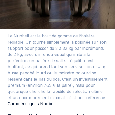
Le Nuobell est le haut de gamme de l’haltère
réglable. On tourne simplement la poignée sur son
support pour passer de 2 à 32 kg par incréments
de 2 kg, avec un rendu visuel qui imite à la
perfection un haltère de salle. L’équilibre est
bluffant, ce qui prend tout son sens sur un rowing
buste penché lourd où le moindre balourd se
ressent dans le bas du dos. C’est un investissement
premium (environ 769 € la paire), mais pour
quiconque cherche la rapidité de sélection ultime
et un encombrement minimal, c’est une référence.
Caractéristiques Nuobell
.