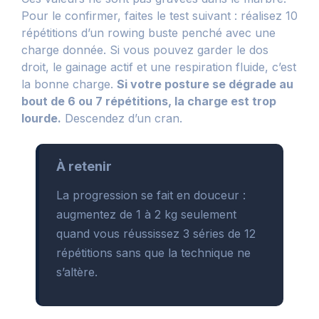
Pour le confirmer, faites le test suivant : réalisez 10
répétitions d’un rowing buste penché avec une
charge donnée. Si vous pouvez garder le dos
droit, le gainage actif et une respiration fluide, c’est
la bonne charge.
Si votre posture se dégrade au
bout de 6 ou 7 répétitions, la charge est trop
lourde.
Descendez d’un cran.
À retenir
La progression se fait en douceur :
augmentez de 1 à 2 kg seulement
quand vous réussissez 3 séries de 12
répétitions sans que la technique ne
s’altère.