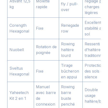
Ativafit 12,5
Molette
réglage pou
fly / pull-
kg
rapide
charges
over
légères
Excellente
Corength
Renegade
Fixe
stabilité au
Hexagonal
row
sol
Rowing
Ressenti
Rotation de
Nuobell
haltère
d’haltère
poignée
lourd
traditionnel
Tirage
Protection
Sveltus
Fixe
bûcheron
des sols et
Hexagonal
en appui
silence
Manuel
Rowing
Double
Yaheetech
avec barre
barre
usage
Kit 2 en 1
de
buste
haltère/barr
connexion
penché