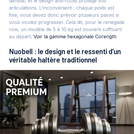
densité, et le design anti-roulis protège vos
articulations. L’inconvénient : chaque poids est
fixe, vous devez donc prévoir plusieurs paires si
vous voulez progresser. Cela dit, pour le renegade
row, un modèle de 5 à 10 kg est souvent suffisant
au départ.
Voir la gamme hexagonale Corength
.
Nuobell : le design et le ressenti d’un
véritable haltère traditionnel