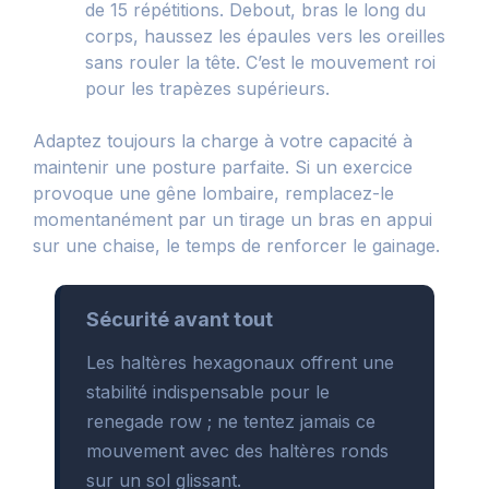
de 15 répétitions. Debout, bras le long du
corps, haussez les épaules vers les oreilles
sans rouler la tête. C’est le mouvement roi
pour les trapèzes supérieurs.
Adaptez toujours la charge à votre capacité à
maintenir une posture parfaite. Si un exercice
provoque une gêne lombaire, remplacez-le
momentanément par un tirage un bras en appui
sur une chaise, le temps de renforcer le gainage.
Sécurité avant tout
Les haltères hexagonaux offrent une
stabilité indispensable pour le
renegade row ; ne tentez jamais ce
mouvement avec des haltères ronds
sur un sol glissant.