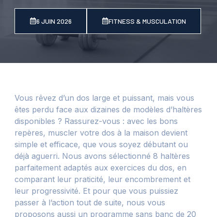
6 JUIN 2026
FITNESS & MUSCULATION
Vous rêvez d’un dos large et puissant, mais vous
êtes perdu face aux dizaines de modèles d’haltères
disponibles ? Rassurez-vous : avec les bons
repères, muscler votre dos à la maison devient
simple et efficace, que vous soyez débutant ou
déjà aguerri. Nous avons sélectionné 8 haltères
parfaitement adaptés aux exercices du dos, en
comparant leur praticité, leur encombrement et
leur progressivité. Et pour que vous puissiez
passer à l’action tout de suite, nous vous
proposons aussi un programme sans banc de 20