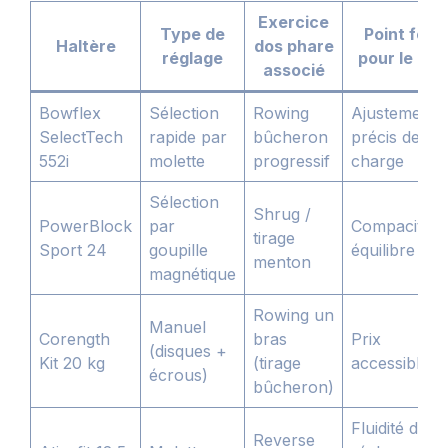
Exercice
Type de
Point fort
Haltère
dos phare
réglage
pour le dos
associé
Bowflex
Sélection
Rowing
Ajustement
SelectTech
rapide par
bûcheron
précis de la
552i
molette
progressif
charge
Sélection
Shrug /
PowerBlock
par
Compacité e
tirage
Sport 24
goupille
équilibre
menton
magnétique
Rowing un
Manuel
Corength
bras
Prix
(disques +
Kit 20 kg
(tirage
accessible
écrous)
bûcheron)
Fluidité de
Reverse