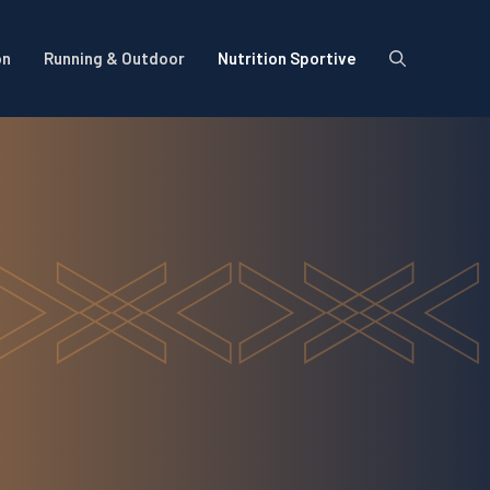
on
Running & Outdoor
Nutrition Sportive