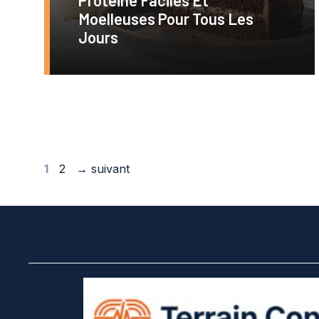
Moelleuses Pour Tous Les
Jours
Page
Page
1
2
→
suivant