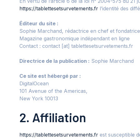
En vertu de l’article 6 de la loi n° 2004-575 du 21 
https://tablettesetsurvetements.fr
l’identité des dif
Éditeur du site :
Sophie Marchand, rédactrice en chef et fondatrice
Magazine gastronomique indépendant en ligne
Contact : contact [at] tablettesetsurvetements.fr
Directrice de la publication :
Sophie Marchand
Ce site est hébergé par :
DigitalOcean
101 Avenue of the Americas,
New York 10013
2. Affiliation
https://tablettesetsurvetements.fr
est susceptible d