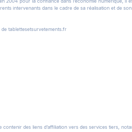
juin 2004 pour la confiance dans l’économie numérique, il est
férents intervenants dans le cadre de sa réalisation et de son 
 de tablettesetsurvetements.fr
e contenir des liens d’affiliation vers des services tiers, n