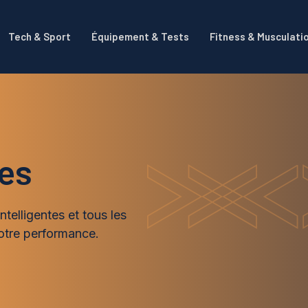
Tech & Sport
Équipement & Tests
Fitness & Musculati
es
telligentes et tous les
otre performance.