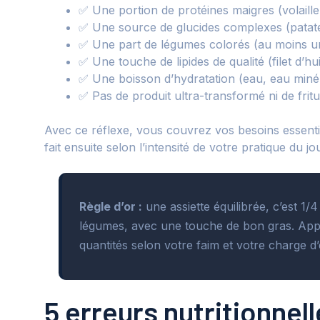
✅ Une portion de protéines maigres (volaill
✅ Une source de glucides complexes (patate
✅ Une part de légumes colorés (au moins un t
✅ Une touche de lipides de qualité (filet d’h
✅ Une boisson d’hydratation (eau, eau miné
✅ Pas de produit ultra-transformé ni de frit
Avec ce réflexe, vous couvrez vos besoins essenti
fait ensuite selon l’intensité de votre pratique du jou
Règle d’or :
une assiette équilibrée, c’est 1/
légumes, avec une touche de bon gras. Appl
quantités selon votre faim et votre charge d
5 erreurs nutritionnel