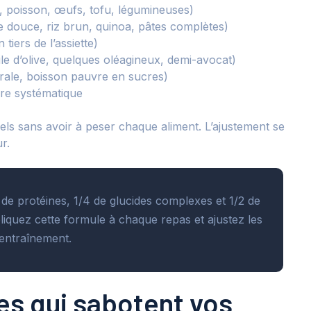
e, poisson, œufs, tofu, légumineuses)
 douce, riz brun, quinoa, pâtes complètes)
iers de l’assiette)
uile d’olive, quelques oléagineux, demi-avocat)
rale, boisson pauvre en sucres)
ure systématique
els sans avoir à peser chaque aliment. L’ajustement se
r.
4 de protéines, 1/4 de glucides complexes et 1/2 de
iquez cette formule à chaque repas et ajustez les
’entraînement.
les qui sabotent vos