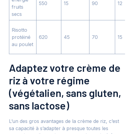
550
15
90
12
fruits
secs
Risotto
protéiné
620
45
70
15
au poulet
Adaptez votre crème de
riz à votre régime
(végétalien, sans gluten,
sans lactose)
L’un des gros avantages de la crème de riz, c’est
sa capacité à s’adapter à presque toutes les