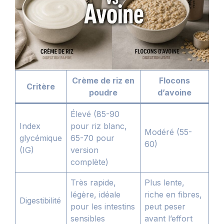
Crème de riz en
Flocons
Critère
poudre
d’avoine
Élevé (85-90
Index
pour riz blanc,
Modéré (55-
glycémique
65-70 pour
60)
(IG)
version
complète)
Très rapide,
Plus lente,
légère, idéale
riche en fibres,
Digestibilité
pour les intestins
peut peser
sensibles
avant l’effort