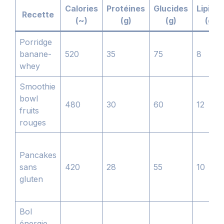
Calories
Protéines
Glucides
Lipide
Recette
(~)
(g)
(g)
(g)
Porridge
banane-
520
35
75
8
whey
Smoothie
bowl
480
30
60
12
fruits
rouges
Pancakes
sans
420
28
55
10
gluten
Bol
énergie