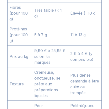
Fibres
Très faible (< 1
(pour 100
Élevée (~10 g)
g)
g)
Protéines
(pour 100
5 à 7 g
11 à 13 g
g)
9,90 € à 25,95 €
2 € à 4 € (y
Prix au kg
selon les
compris bio)
marques
Crémeuse,
Plus dense,
onctueuse, se
demande à être
Texture
prête aux
cuite ou
préparations
trempée
liquides
Péri-
Petit-déjeuner