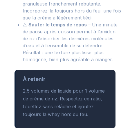
granuleuse franchement rebutante.
Incorporez-la toujours hors du feu, une fois
que la crème a légèrement tiédi.
⚠️
Sauter le temps de repos
– Une minute
de pause après cuisson permet à l’amidon
de riz d’absorber les dernières molécules
d’eau et à l’ensemble de se détendre.
Résultat : une texture plus lisse, plus
homogène, bien plus agréable à manger.
À retenir
2,5 volumes de liquide pour 1 volume
de crème de riz. Respectez ce ratio,
fouettez sans relâche et ajoutez
toujours la whey hors du feu.