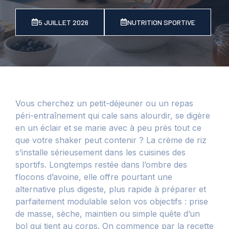
5 JUILLET 2026
NUTRITION SPORTIVE
Vous cherchez un petit-déjeuner ou un repas
péri-entraînement qui cale sans alourdir, se digère
en un éclair et se marie avec à peu près tout ce
que votre shaker peut contenir ? La crème de riz
s’installe sérieusement dans les cuisines des
sportifs. Longtemps restée dans l’ombre des
flocons d’avoine, elle offre pourtant une
alternative plus digeste, plus rapide à préparer et
parfaitement modulable selon vos objectifs : prise
de masse, sèche, maintien ou simple quête d’un
bol qui tient au corps. On commence par la recette