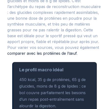
glucides et moins de 8 g de lipides. C’est
l’archétype du repas de reconstruction musculaire
: des glucides complexes rapidement assimilables,
une bonne dose de protéines en poudre pour la
synthèse musculaire, et très peu de matières
grasses pour ne pas ralentir la digestion. Cette
base est idéale pour le sportif pressé qui veut un
apport propre, fiable et répétable jour après jour.
Pour varier vos sources, vous pouvez également
comparer avec les protéines de l’œuf
.
Le profil macro idéal
450 kcal, 35 g de protéines, 65 g de
glucides, moins de 8 g de lipides : ce
bol couvre parfaitement les besoins
d’un repas post-entraînement sans
alourdir la digestion.