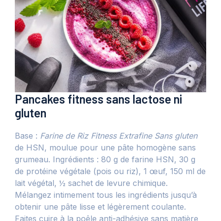
Pancakes fitness sans lactose ni
gluten
Base :
Farine de Riz Fitness Extrafine Sans gluten
de HSN, moulue pour une pâte homogène sans
grumeau. Ingrédients : 80 g de farine HSN, 30 g
de protéine végétale (pois ou riz), 1 œuf, 150 ml de
lait végétal, ½ sachet de levure chimique.
Mélangez intimement tous les ingrédients jusqu’à
obtenir une pâte lisse et légèrement coulante.
Faites cuire à la poêle anti-adhésive sans matière