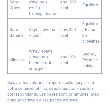
Sans
d’avoine +
env. 280
Équilibré
Whey
œuf +
kcal
fromage blanc
Équilibré
Sans
Skyr + avoine
env. 250
/ Riche
Banane
+ œuf
kcal
en
protéines
Whey isolate
Sèche /
+ avoine +
env. 200
Minceur
Perte de
blanc d’œuf +
kcal
poids
courgette
Balayez les colonnes, repérez celle qui parle à
votre semaine, et filez directement à la section
correspondante. Les bases sont communes, mais
chaque variation a ses petites astuces.