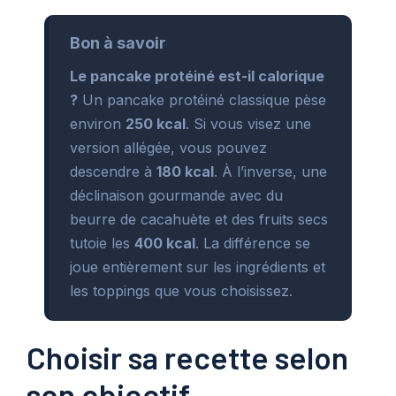
Bon à savoir
Le pancake protéiné est-il calorique
?
Un pancake protéiné classique pèse
environ
250 kcal
. Si vous visez une
version allégée, vous pouvez
descendre à
180 kcal
. À l’inverse, une
déclinaison gourmande avec du
beurre de cacahuète et des fruits secs
tutoie les
400 kcal
. La différence se
joue entièrement sur les ingrédients et
les toppings que vous choisissez.
Choisir sa recette selon
son objectif