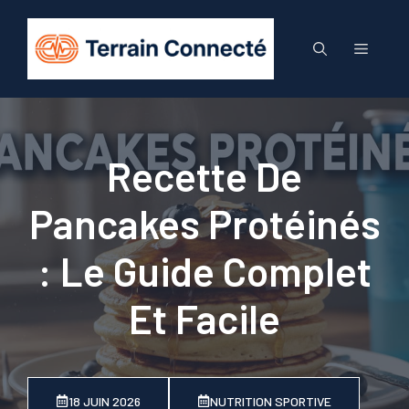
Aller
au
Menu
contenu
Recette De
Pancakes Protéinés
: Le Guide Complet
Et Facile
18 JUIN 2026
NUTRITION SPORTIVE