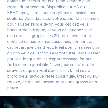
comme le premier opus ou une variante plus
rapide du précédent. Disponible sur Y8 ou
KBHGames, il mise sur un rythme immédiatement
soutenu. Vous déplacez votre joueur latéralement
pour ajuster l’angle de tir, vous décidez de la
hauteur de la frappe, et vous déclenchez le tir
d’un clic. Les graphismes 2D rétro, avec leurs
effets de démembrement assumés, donnent un
cachet arcade très direct.
Idéal pour :
les sessions
où l’on veut de l’action sans fioritures, sans passer
par une longue phase d’apprentissage.
Points
forts :
une rejouabilité élevée, parce qu’on rate
souvent et qu’on veut s’améliorer.
Limites :
la
profondeur tactique reste quasi nulle. C’est du pur
réflexe, ce qui peut lasser après une grosse demi-
heure.