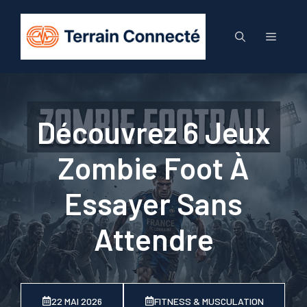
Aller
au
Menu
contenu
Découvrez 6 Jeux
Zombie Foot À
Essayer Sans
Attendre
22 MAI 2026
FITNESS & MUSCULATION