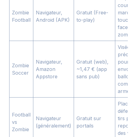
course 
Zombie
Navigateur,
Gratuit (Free-
marquer
Football
Android (APK)
to-play)
touchd
face au
zombies
Visée et
précisio
Navigateur,
Gratuit (web),
pour
Zombie
Amazon
~1,47 € (app
envoyer
Soccer
Appstore
sans pub)
ballon
comme 
arme
Placeme
défensif
Football
Navigateur
Gratuit sur
tirs pou
vs
(généralement)
portails
repouss
Zombie
des vag