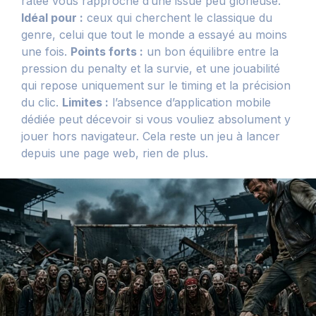
ratée vous rapproche d’une issue peu glorieuse.
Idéal pour :
ceux qui cherchent le classique du
genre, celui que tout le monde a essayé au moins
une fois.
Points forts :
un bon équilibre entre la
pression du penalty et la survie, et une jouabilité
qui repose uniquement sur le timing et la précision
du clic.
Limites :
l’absence d’application mobile
dédiée peut décevoir si vous vouliez absolument y
jouer hors navigateur. Cela reste un jeu à lancer
depuis une page web, rien de plus.