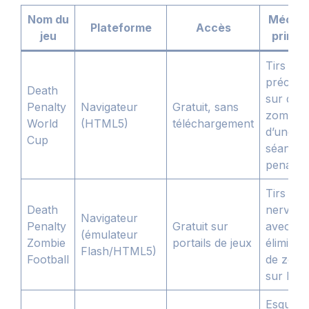
Nom du
Mécan
Plateforme
Accès
jeu
princi
Tirs de
précisio
Death
sur des
Penalty
Navigateur
Gratuit, sans
zombies
World
(HTML5)
téléchargement
d’une
Cup
séance 
penaltie
Tirs au 
Death
nerveux
Navigateur
Penalty
Gratuit sur
avec
(émulateur
Zombie
portails de jeux
éliminat
Flash/HTML5)
Football
de zomb
sur la li
Esquive 