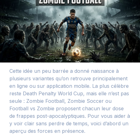
Cette idée un peu barrée a donné naissance à
plusieurs variantes qu’on retrouve principalement
en ligne ou sur application mobile. La plus célèbre
reste Death Penalty World Cup, mais elle n’est pas
seule : Zombie Football, Zombie Soccer ou
Football vs Zombie proposent chacun leur dose
de frappes post-apocalyptiques. Pour vous aider à
y voir clair sans perdre de temps, voici d’abord un
aperçu des forces en présence.