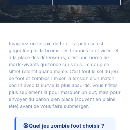
Imaginez un terrain de foot. La pelouse est
grignotée par la brume, les tribunes sont vides, et
à la place des défenseurs, c’est une horde de
morts-vivants qui fonce sur vous. Le coup de
sifflet retentit quand même. C’est tout le sel du jeu
de foot et zombies : mixer la tension d’un match
décisif avec la survie la plus absurde. Vous n’êtes
plus seulement là pour marquer un but, mais pour
envoyer du ballon bien placé (souvent en pleine
tête) avant de vous faire submerger.
🎯
Quel jeu zombie foot choisir ?